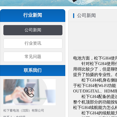
行业新闻
公司新闻
公司新闻
行业资讯
常见问题
电池方面，松下GH4使
针对松下GH4使用什
用得比较少了，但是聊
联系我们
提升了拍摄的专业性。
松下GH4机身右侧的上
于松下GH4有Wi-F
OUT/DIGITAL、H
松下GH4配备的是连
整个机顶部分的功能按
松下GH4续航能力怎么
松下蓄电池（沈阳）有限公司
松下GH4的续航能力