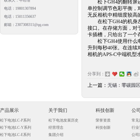
联系人：牛经理
松下GH4的翻转屏还
单控制调节色彩平衡，对
电话：19801307894
无反相机中精细度较高
电话：15011356637
在松下GH4的机身左右
邮箱：2307308311@qq.com
接口。在存储方面，对于
卡插槽，只给出了一个
松下GH4使用什么电
升到每秒40张。在连
相机的APS-C中端机型
分享到：
上一篇：
无锡：零碳园区三
产品展示
关于我们
科技创新
公
松下电池LC-P系列
松下电池发展历史
荣誉资质
常见
松下电池LC-Y系列
经营理念
科技创新
行业
松下电池LC-E系列
集团介绍
公司